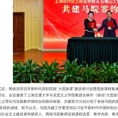
式后，两校共同召开新时代高职院校“大思政课”建设研讨会暨思政课程集
讨论。会议邀请了上海交通大学马克思主义学院教授全林作《推动“大思政
主义理论与实践教学相结合的路径探索。共建双方分别介绍了各校马院的
面取得的成绩。双方认为，马院共建工作要坚持以习近平新时代中国特色
的社会主义建设者和接班人。两校马院教师还就课程设置、教学内容、教