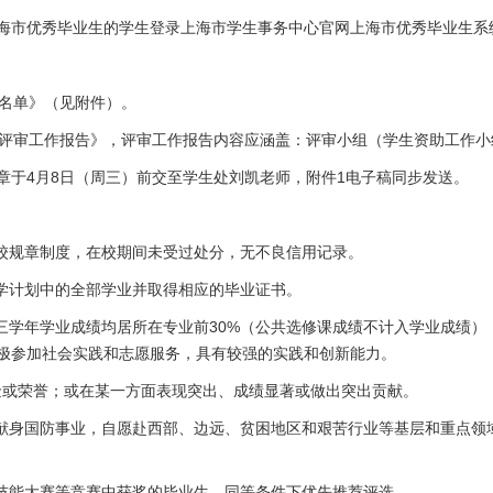
海市优秀毕业生的学生登录上海市学生事务中心官网上海市优秀毕业生系
荐名单》（见附件）。
推选评审工作报告》，评审工作报告内容应涵盖：评审小组（学生资助工作
章于4月8日（周三）前交至学生处刘凯老师，附件1电子稿同步发送。
学校规章制度，在校期间未受过处分，无不良信用记录。
教学计划中的全部学业并取得相应的毕业证书。
。三学年学业成绩均居所在专业前30%（公共选修课成绩不计入学业成绩
极参加社会实践和志愿服务，具有较强的实践和创新能力。
学金或荣誉；或在某一方面表现突出、成绩显著或做出突出贡献。
召献身国防事业，自愿赴西部、边远、贫困地区和艰苦行业等基层和重点领
校技能大赛等竞赛中获奖的毕业生，同等条件下优先推荐评选。